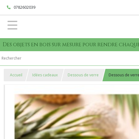
0782602039
Des objets en bois sur mesure pour rendre cha
Accueil
Idées cadeaux
Dessous de verre
Dessous de verr