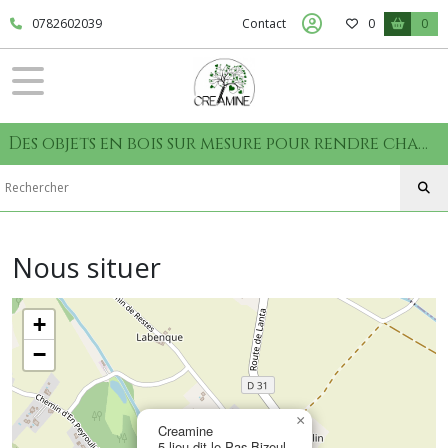
0782602039
Contact
0
0
Des objets en bois sur mesure pour rendre chaque moment unique
Nous situer
+
−
×
Creamine
5 lieu dit le Pas Bizeul