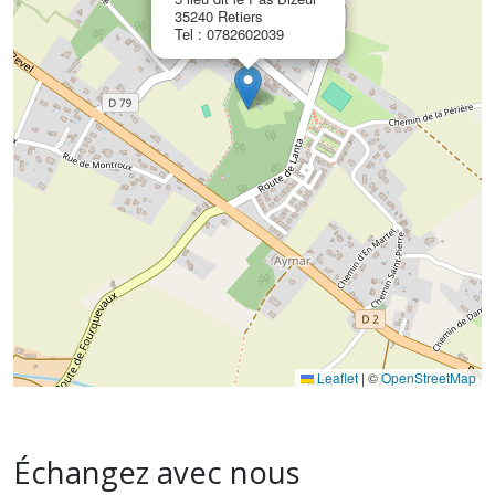
35240 Retiers
Tel : 0782602039
Leaflet
|
©
OpenStreetMap
Échangez avec nous