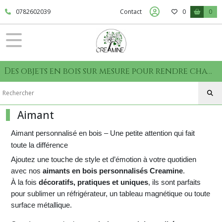
Fermer
0782602039
Contact
0
0
FILTRES
Tous
Des objets en bois sur mesure pour rendre chaque moment unique
les
produits
Idées
cadeaux
Aimant
Aimant
Aimant personnalisé en bois – Une petite attention qui fait
(3)
toute la différence
Ajoutez une touche de style et d’émotion à votre quotidien
Carte
avec nos
aimants en bois personnalisés Creamine
.
Postale
À la fois
décoratifs, pratiques et uniques
, ils sont parfaits
(4)
pour sublimer un réfrigérateur, un tableau magnétique ou toute
surface métallique.
Porte