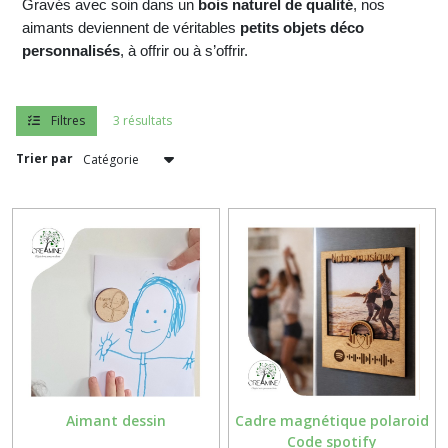
Gravés avec soin dans un
bois naturel de qualité
, nos
clé
(13)
aimants deviennent de véritables
petits objets déco
personnalisés
, à offrir ou à s’offrir.
Caisses
à
Filtres
3 résultats
vin
(6)
Trier par
Livres
de
famille
(1)
Dessous
de
verre
(5)
Aimant dessin
Cadre magnétique polaroid
Fête
Code spotify
des