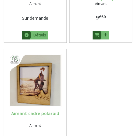
Aimant
Aimant
Pères
(2)
€
50
9
Sur demande
Maître,
Maîtresse
Détails
et
Nounou
(10)
Fête
des
mamies
(4)
Fête
des
Aimant cadre polaroid
Mères
(2)
Aimant