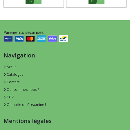
Paiements sécurisés
Navigation
Accueil
Catalogue
Contact
Qui sommes nous ?
CGV
On parle de Crea.mine !
Mentions légales