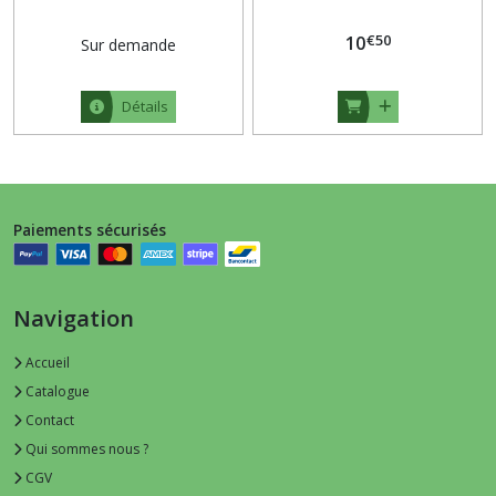
€
50
10
Sur demande
Détails
Paiements sécurisés
Navigation
Accueil
Catalogue
Contact
Qui sommes nous ?
CGV