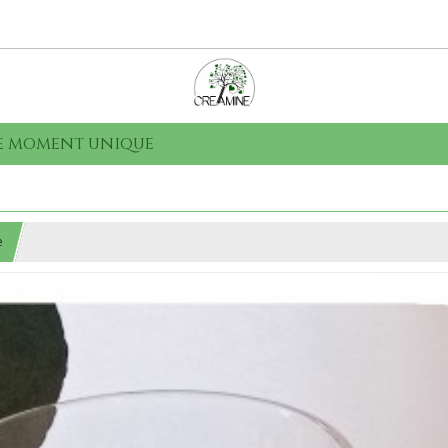
que moment unique
e