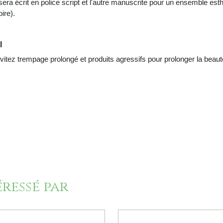
sera écrit en police script et l'autre manuscrite pour un ensemble es
ire).
l
ez trempage prolongé et produits agressifs pour prolonger la beaut
éressé par