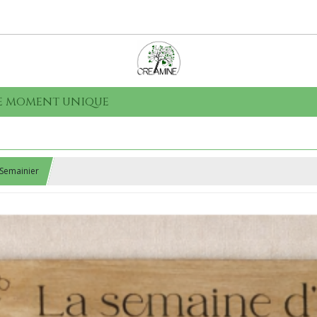
que moment unique
Semainier