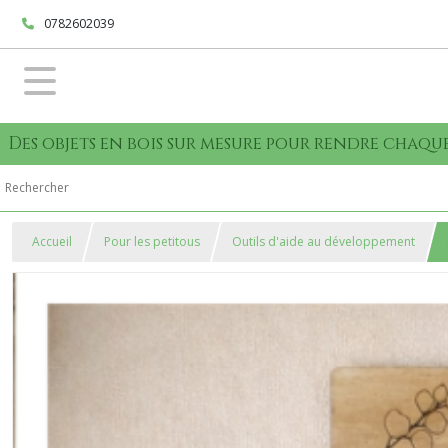
0782602039
Des objets en bois sur mesure pour rendre cha
Accueil
Pour les petitous
Outils d'aide au développement