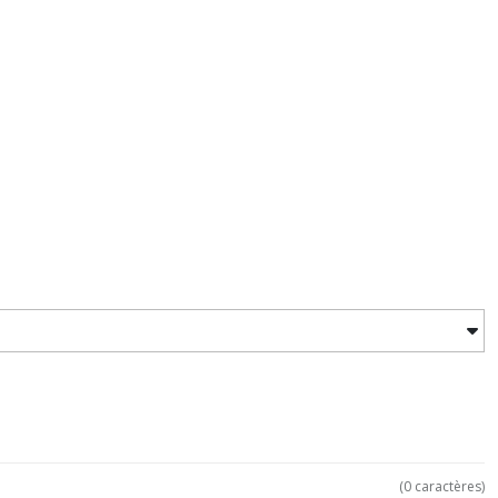
(
0
caractères)