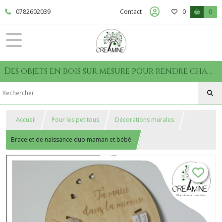
0782602039
Contact
0
0
Des objets en bois sur mesure pour rendre chaque moment unique
Accueil
Pour les petitous
Décorations murales
Bracelet de naissance duo maman et bébé