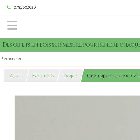
0782602039
Des objets en bois sur mesure pour rendre cha
Accueil
Evènements
Topper
Cake topper branche d'olivie