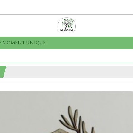
que moment unique
r