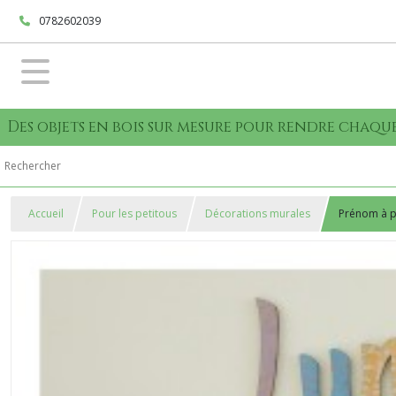
0782602039
Des objets en bois sur mesure pour rendre cha
Accueil
Pour les petitous
Décorations murales
Prénom à p