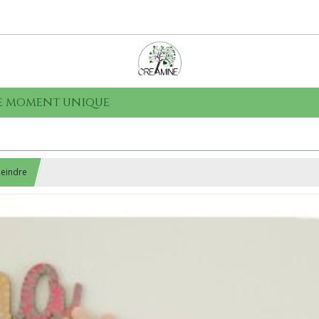
que moment unique
eindre