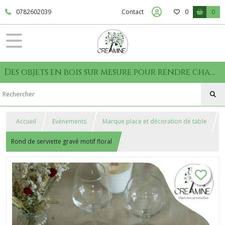
0782602039
Contact
0
0
Des objets en bois sur mesure pour rendre chaque moment unique
Accueil
Evènements
Marque place et décoration de table
Rond de serviette gravé motif floral