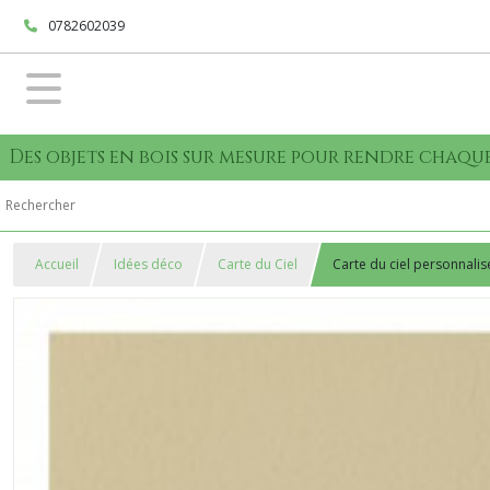
0782602039
Des objets en bois sur mesure pour rendre cha
Accueil
Idées déco
Carte du Ciel
Carte du ciel personnalis