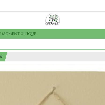
que moment unique
ée