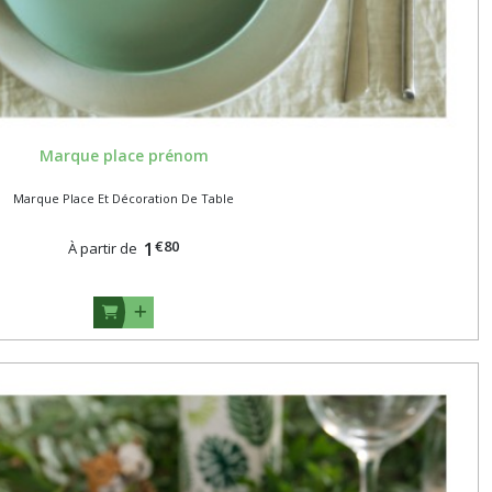
Marque place prénom
Marque Place Et Décoration De Table
€
80
1
À partir de